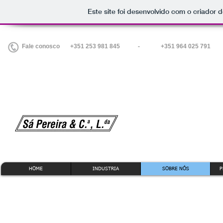
Este site foi desenvolvido com o criador d
Fale conosco +
351 253 981 845 -
+351 964 025 791
Chamada para rede fixa nacional
Chamada para rede móvel nacional
HOME
INDUSTRIA
SOBRE NÓS
P